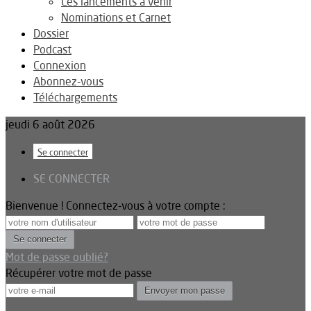
Les lancements à venir
Nominations et Carnet
Dossier
Podcast
Connexion
Abonnez-vous
Téléchargements
jeudi 6 août 2026
Se connecter
SE CONNECTER
Bienvenue ! Connectez-vous à votre compte :
Mot de passe oublié?
Récupérer votre mot de passe