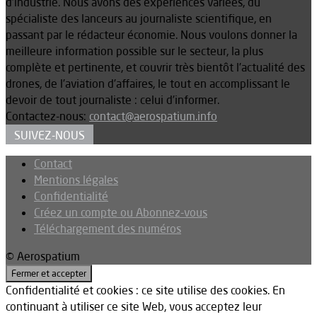
d’industrie. Nous avons des expériences variées, du
spécialiste des lanceurs au journaliste scientifique, en
passant par le rédacteur économie. Nous voulons donner la
meilleure information possible sur le secteur, la plus
complète et pertinente, et couvrir très bientôt l’actualité des
drones, de l’aviation d’affaires, le tout en accomplissant le
devoir de tout journaliste : celui d’informer.
Contactez-nous:
contact@aerospatium.info
SUIVEZ-NOUS
Contact
Mentions légales
Confidentialité
Créez un compte ou Abonnez-vous
Téléchargement des numéros
© Aerospatium
Confidentialité et cookies : ce site utilise des cookies. En
continuant à utiliser ce site Web, vous acceptez leur