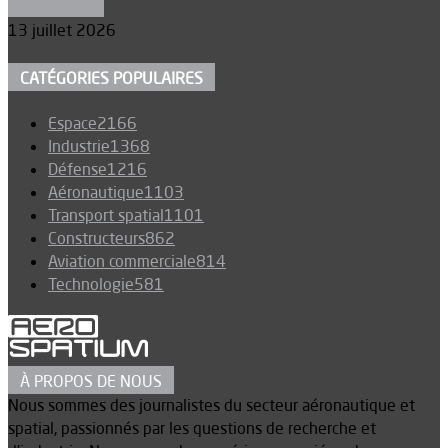
Aéronautique
13 juillet 2026
CATÉGORIES POPULAIRES
Espace
2166
Industrie
1368
Défense
1216
Aéronautique
1103
Transport spatial
1101
Constructeurs
862
Aviation commerciale
814
Technologie
581
À PROPOS DE NOUS
Nous sommes des journalistes du secteur aéronautique et
spatial, passionnés par les questions de recherche et