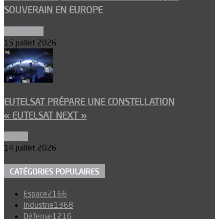
SOUVERAIN EN EUROPE
Armements
15 juillet 2026
EUTELSAT PRÉPARE UNE CONSTELLATION
« EUTELSAT NEXT »
Espace
14 juillet 2026
CATÉGORIES POPULAIRES
Espace
2166
Industrie
1368
Défense
1216