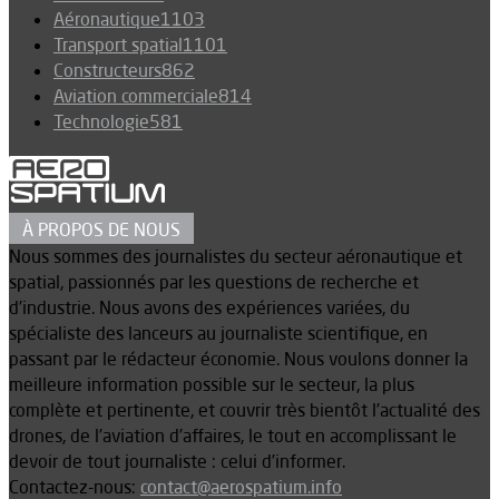
Aéronautique
1103
Transport spatial
1101
Constructeurs
862
Aviation commerciale
814
Technologie
581
À PROPOS DE NOUS
Nous sommes des journalistes du secteur aéronautique et
spatial, passionnés par les questions de recherche et
d’industrie. Nous avons des expériences variées, du
spécialiste des lanceurs au journaliste scientifique, en
passant par le rédacteur économie. Nous voulons donner la
meilleure information possible sur le secteur, la plus
complète et pertinente, et couvrir très bientôt l’actualité des
drones, de l’aviation d’affaires, le tout en accomplissant le
devoir de tout journaliste : celui d’informer.
Contactez-nous:
contact@aerospatium.info