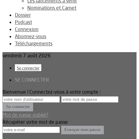
Les lancements à venir
Nominations et Carnet
Dossier
Podcast
Connexion
Abonnez-vous
Téléchargements
vendredi 7 août 2026
Se connecter
SE CONNECTER
Bienvenue ! Connectez-vous à votre compte :
Mot de passe oublié?
Récupérer votre mot de passe