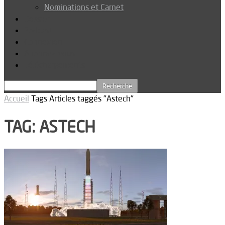
Nominations et Carnet
Dossier
Podcast
Connexion
Abonnez-vous
Téléchargements
Accueil
Tags
Articles taggés "Astech"
TAG: ASTECH