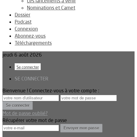
Les lancements à venir
Nominations et Carnet
Dossier
Podcast
Connexion
Abonnez-vous
Téléchargements
jeudi 6 août 2026
Se connecter
SE CONNECTER
Bienvenue ! Connectez-vous à votre compte :
Mot de passe oublié?
Récupérer votre mot de passe