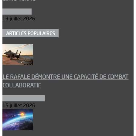
Aéronautique
13 juillet 2026
ARTICLES POPULAIRES
LE RAFALE DÉMONTRE UNE CAPACITÉ DE COMBAT
COLLABORATIF
Aéronefs de combat
15 juillet 2026