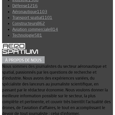
Défense
1216
Aéronautique
1103
Transport spatial
1101
Constructeurs
862
Aviation commerciale
814
Technologie
581
À PROPOS DE NOUS
Nous sommes des journalistes du secteur aéronautique et
spatial, passionnés par les questions de recherche et
d’industrie. Nous avons des expériences variées, du
spécialiste des lanceurs au journaliste scientifique, en
passant par le rédacteur économie. Nous voulons donner la
meilleure information possible sur le secteur, la plus
complète et pertinente, et couvrir très bientôt l’actualité des
drones, de l’aviation d’affaires, le tout en accomplissant le
devoir de tout journaliste : celui d’informer.