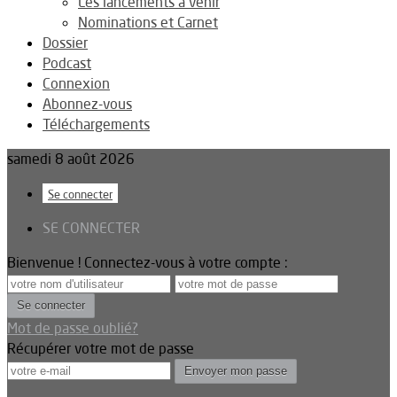
Les lancements à venir
Nominations et Carnet
Dossier
Podcast
Connexion
Abonnez-vous
Téléchargements
samedi 8 août 2026
Se connecter
SE CONNECTER
Bienvenue ! Connectez-vous à votre compte :
Mot de passe oublié?
Récupérer votre mot de passe