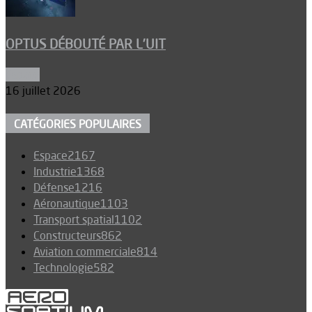
OPTUS DÉBOUTÉ PAR L’UIT
Espace
16 juillet 2026
CATÉGORIES POPULAIRES
Espace
2167
Industrie
1368
Défense
1216
Aéronautique
1103
Transport spatial
1102
Constructeurs
862
Aviation commerciale
814
Technologie
582