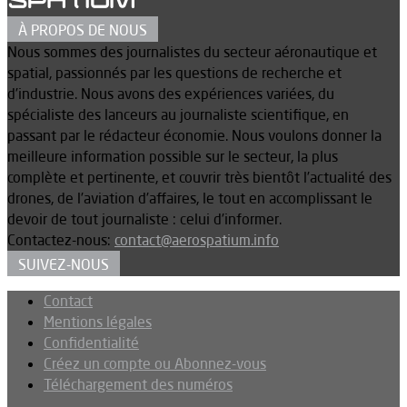
À PROPOS DE NOUS
Nous sommes des journalistes du secteur aéronautique et
spatial, passionnés par les questions de recherche et
d’industrie. Nous avons des expériences variées, du
spécialiste des lanceurs au journaliste scientifique, en
passant par le rédacteur économie. Nous voulons donner la
meilleure information possible sur le secteur, la plus
complète et pertinente, et couvrir très bientôt l’actualité des
drones, de l’aviation d’affaires, le tout en accomplissant le
devoir de tout journaliste : celui d’informer.
Contactez-nous:
contact@aerospatium.info
SUIVEZ-NOUS
Contact
Mentions légales
Confidentialité
Créez un compte ou Abonnez-vous
Téléchargement des numéros