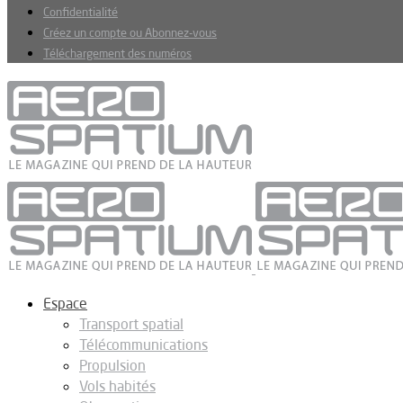
Confidentialité
Créez un compte ou Abonnez-vous
Téléchargement des numéros
Espace
Transport spatial
Télécommunications
Propulsion
Vols habités