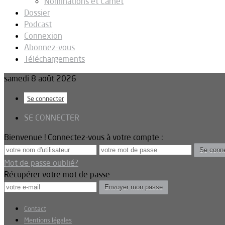
Nominations et Carnet
Dossier
Podcast
Connexion
Abonnez-vous
Téléchargements
samedi 8 août 2026
Se connecter
SE CONNECTER
Bienvenue ! Connectez-vous à votre compte :
Mot de passe oublié?
Récupérer votre mot de passe
Contact
Mentions légales