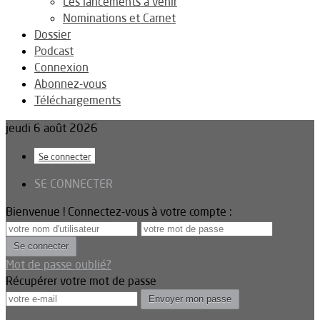
Les lancements à venir
Nominations et Carnet
Dossier
Podcast
Connexion
Abonnez-vous
Téléchargements
jeudi 6 août 2026
Se connecter
SE CONNECTER
Bienvenue ! Connectez-vous à votre compte :
Mot de passe oublié?
Récupérer votre mot de passe