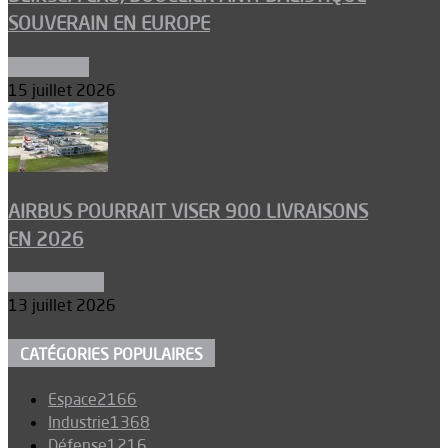
SOUVERAIN EN EUROPE
Armements
15 juillet 2026
AIRBUS POURRAIT VISER 900 LIVRAISONS
EN 2026
Aéronautique
13 juillet 2026
CATÉGORIES POPULAIRES
Espace
2166
Industrie
1368
Défense
1216