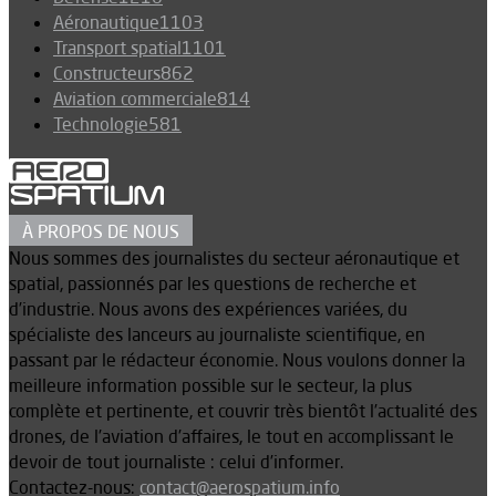
Aéronautique
1103
Transport spatial
1101
Constructeurs
862
Aviation commerciale
814
Technologie
581
À PROPOS DE NOUS
Nous sommes des journalistes du secteur aéronautique et
spatial, passionnés par les questions de recherche et
d’industrie. Nous avons des expériences variées, du
spécialiste des lanceurs au journaliste scientifique, en
passant par le rédacteur économie. Nous voulons donner la
meilleure information possible sur le secteur, la plus
complète et pertinente, et couvrir très bientôt l’actualité des
drones, de l’aviation d’affaires, le tout en accomplissant le
devoir de tout journaliste : celui d’informer.
Contactez-nous:
contact@aerospatium.info