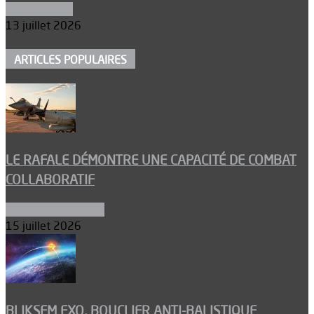
Aéronautique
13 juillet 2026
ARTICLES POPULAIRES
LE RAFALE DÉMONTRE UNE CAPACITÉ DE COMBAT
COLLABORATIF
Aéronefs de combat
15 juillet 2026
BLIKSEM EXO, BOUCLIER ANTI-BALISTIQUE