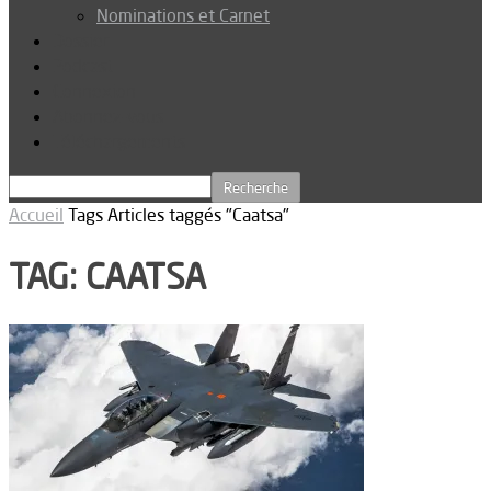
Nominations et Carnet
Dossier
Podcast
Connexion
Abonnez-vous
Téléchargements
Accueil
Tags
Articles taggés "Caatsa"
TAG: CAATSA