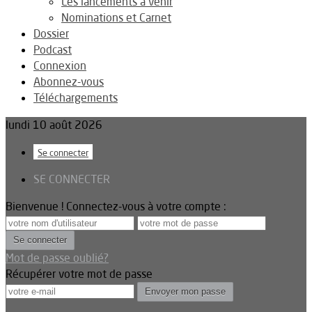
Les lancements à venir
Nominations et Carnet
Dossier
Podcast
Connexion
Abonnez-vous
Téléchargements
lundi 10 août 2026
Se connecter
SE CONNECTER
Bienvenue ! Connectez-vous à votre compte :
Mot de passe oublié?
Récupérer votre mot de passe