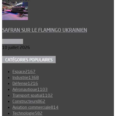
SAFRAN SUR LE FLAMINGO UKRAINIEN
Armements
10 juillet 2026
CATÉGORIES POPULAIRES
Espace
2167
Industrie
1368
Défense
1216
Aéronautique
1103
Transport spatial
1102
Constructeurs
862
Aviation commerciale
814
Technologie
582