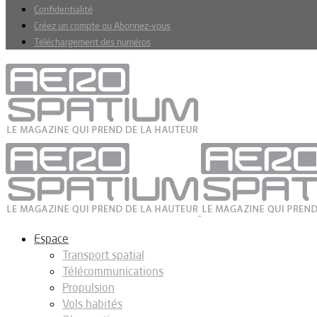
Confidentialité
Créez un compte ou Abonnez-vous
Téléchargement des numéros
Espace
Transport spatial
Télécommunications
Propulsion
Vols habités