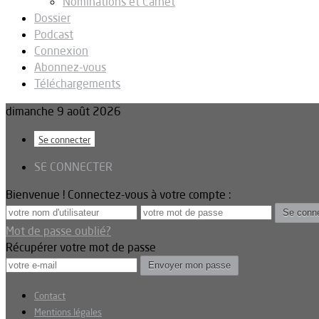
Nominations et Carnet
Dossier
Podcast
Connexion
Abonnez-vous
Téléchargements
dimanche 9 août 2026
Se connecter
SE CONNECTER
Bienvenue ! Connectez-vous à votre compte :
Mot de passe oublié?
Récupérer votre mot de passe
Contact
Mentions légales