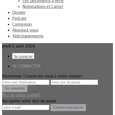
Les lancements à venir
Nominations et Carnet
Dossier
Podcast
Connexion
Abonnez-vous
Téléchargements
jeudi 6 août 2026
Se connecter
SE CONNECTER
Bienvenue ! Connectez-vous à votre compte :
Mot de passe oublié?
Récupérer votre mot de passe