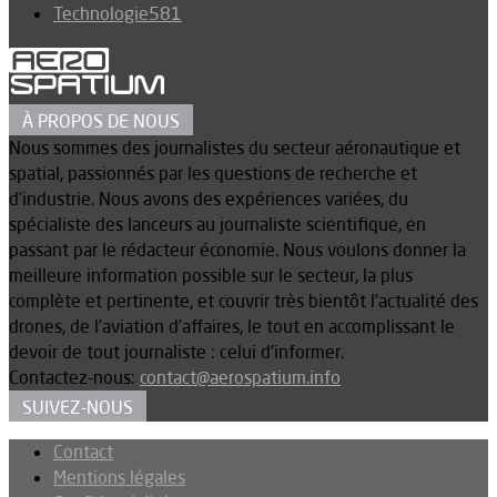
Technologie
581
À PROPOS DE NOUS
Nous sommes des journalistes du secteur aéronautique et
spatial, passionnés par les questions de recherche et
d’industrie. Nous avons des expériences variées, du
spécialiste des lanceurs au journaliste scientifique, en
passant par le rédacteur économie. Nous voulons donner la
meilleure information possible sur le secteur, la plus
complète et pertinente, et couvrir très bientôt l’actualité des
drones, de l’aviation d’affaires, le tout en accomplissant le
devoir de tout journaliste : celui d’informer.
Contactez-nous:
contact@aerospatium.info
SUIVEZ-NOUS
Contact
Mentions légales