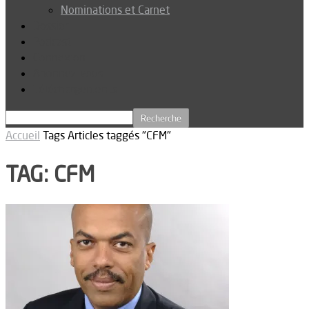
Nominations et Carnet
Dossier
Podcast
Connexion
Abonnez-vous
Téléchargements
Accueil
Tags
Articles taggés "CFM"
TAG: CFM