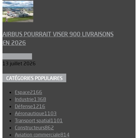
AIRBUS POURRAIT VISER 900 LIVRAISONS
EN 2026
Aéronautique
13 juillet 2026
CATÉGORIES POPULAIRES
Espace
2166
Industrie
1368
Défense
1216
Aéronautique
1103
Transport spatial
1101
Constructeurs
862
Aviation commerciale
814