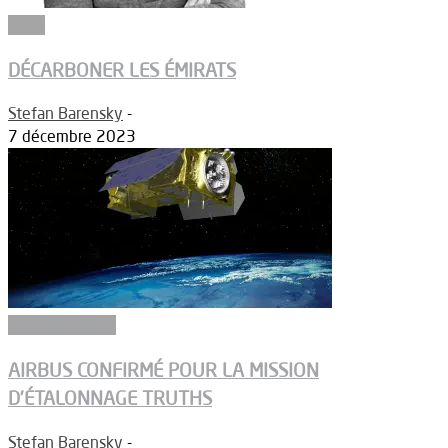
Edito
DÉCARBONER LES ÉMIRATS
Stefan Barensky
-
7 décembre 2023
Environnement
AIRBUS CONFIRMÉ POUR LA MISSION
D’ÉTALONNAGE TRUTHS
Stefan Barensky
-