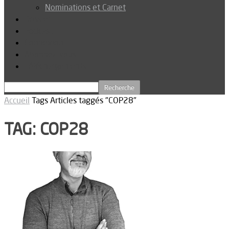
Nominations et Carnet
Dossier
Podcast
Connexion
Abonnez-vous
Téléchargements
Accueil
Tags
Articles taggés "COP28"
TAG: COP28