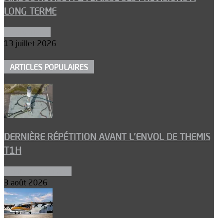
LONG TERME
Aéronautique
13 juillet 2026
ARTICLES POPULAIRES
DERNIÈRE RÉPÉTITION AVANT L’ENVOL DE THEMIS
T1H
Ergols et carburants
3 août 2026