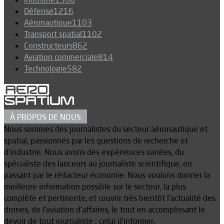
Défense
1216
Aéronautique
1103
Transport spatial
1102
Constructeurs
862
Aviation commerciale
814
Technologie
582
À PROPOS DE NOUS
Nous sommes des journalistes du secteur aéronautique et
spatial, passionnés par les questions de recherche et
d’industrie. Nous avons des expériences variées, du
spécialiste des lanceurs au journaliste scientifique, en
passant par le rédacteur économie. Nous voulons donner la
meilleure information possible sur le secteur, la plus
complète et pertinente, et couvrir très bientôt l’actualité des
drones, de l’aviation d’affaires, le tout en accomplissant le
devoir de tout journaliste : celui d’informer.