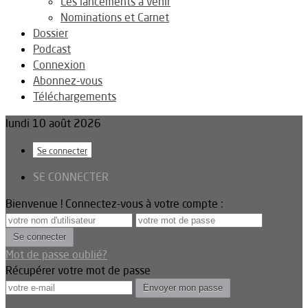
Les lancements à venir
Nominations et Carnet
Dossier
Podcast
Connexion
Abonnez-vous
Téléchargements
lundi 10 août 2026
Se connecter
SE CONNECTER
Bienvenue ! Connectez-vous à votre compte :
Mot de passe oublié?
Récupérer votre mot de passe