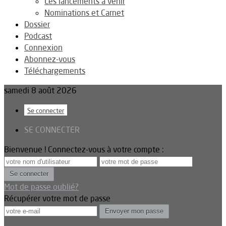
Les lancements à venir
Nominations et Carnet
Dossier
Podcast
Connexion
Abonnez-vous
Téléchargements
samedi 8 août 2026
Se connecter
SE CONNECTER
Bienvenue ! Connectez-vous à votre compte :
Mot de passe oublié?
Récupérer votre mot de passe