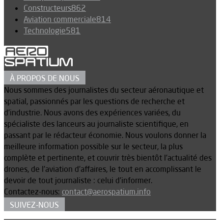
Constructeurs
862
Aviation commerciale
814
Technologie
581
À PROPOS DE NOUS
Nous sommes des journalistes du secteur aéronautique et
spatial, passionnés par les questions de recherche et
d’industrie. Nous avons des expériences variées, du
spécialiste des lanceurs au journaliste scientifique, en
passant par le rédacteur économie. Nous voulons donner la
meilleure information possible sur le secteur, la plus
complète et pertinente, et couvrir très bientôt l’actualité des
drones, de l’aviation d’affaires, le tout en accomplissant le
devoir de tout journaliste : celui d’informer.
Contactez-nous:
contact@aerospatium.info
SUIVEZ-NOUS