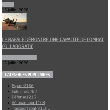
Espace
16 juillet 2026
LE RAFALE DÉMONTRE UNE CAPACITÉ DE COMBAT
COLLABORATIF
Aéronefs de combat
15 juillet 2026
CATÉGORIES POPULAIRES
Espace
2166
Industrie
1368
Défense
1216
Aéronautique
1103
Transport spatial
1101