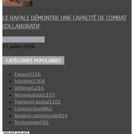
LE RAFALE DÉMONTRE UNE CAPACITÉ DE COMBAT
COLLABORATIF
Aéronefs de combat
15 juillet 2026
CATÉGORIES POPULAIRES
Espace
2166
Industrie
1368
Défense
1216
Aéronautique
1103
Transport spatial
1101
Constructeurs
862
Aviation commerciale
814
Technologie
581