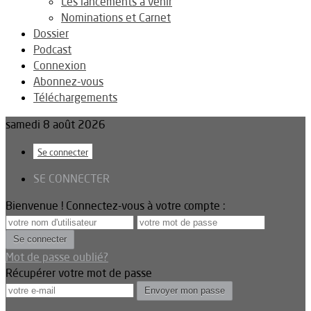
Les lancements à venir
Nominations et Carnet
Dossier
Podcast
Connexion
Abonnez-vous
Téléchargements
samedi 8 août 2026
Se connecter
SE CONNECTER
Bienvenue ! Connectez-vous à votre compte :
Mot de passe oublié?
Récupérer votre mot de passe