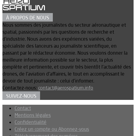
À PROPOS DE NOUS
Nous sommes des journalistes du secteur aéronautique et
spatial, passionnés par les questions de recherche et
d’industrie. Nous avons des expériences variées, du
spécialiste des lanceurs au journaliste scientifique, en
passant par le rédacteur économie. Nous voulons donner la
meilleure information possible sur le secteur, la plus
complète et pertinente, et couvrir très bientôt l’actualité des
drones, de l’aviation d’affaires, le tout en accomplissant le
devoir de tout journaliste : celui d’informer.
Contactez-nous:
contact@aerospatium.info
SUIVEZ-NOUS
Contact
Mentions légales
Confidentialité
Créez un compte ou Abonnez-vous