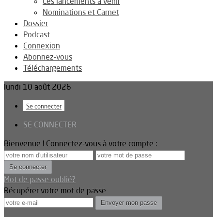
Les lancements à venir
Nominations et Carnet
Dossier
Podcast
Connexion
Abonnez-vous
Téléchargements
lundi 10 août 2026
Se connecter
SE CONNECTER
Bienvenue ! Connectez-vous à votre compte :
Mot de passe oublié?
Récupérer votre mot de passe