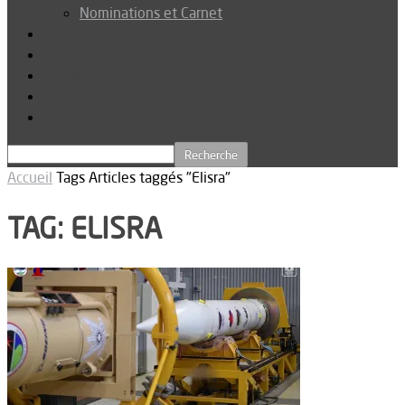
Nominations et Carnet
Dossier
Podcast
Connexion
Abonnez-vous
Téléchargements
Accueil
Tags
Articles taggés "Elisra"
TAG: ELISRA