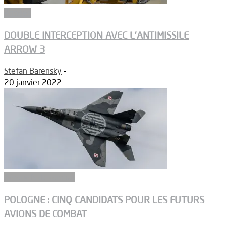
Armées
DOUBLE INTERCEPTION AVEC L’ANTIMISSILE
ARROW 3
Stefan Barensky
-
20 janvier 2022
Aéronefs de combat
POLOGNE : CINQ CANDIDATS POUR LES FUTURS
AVIONS DE COMBAT