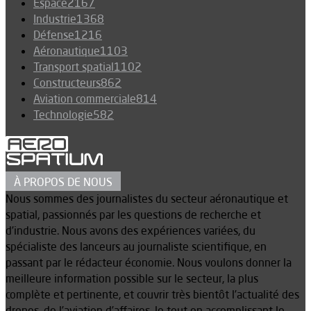
Espace
2167
Industrie
1368
Défense
1216
Aéronautique
1103
Transport spatial
1102
Constructeurs
862
Aviation commerciale
814
Technologie
582
À PROPOS DE NOUS
Nous sommes des journalistes du secteur aéronautique et
spatial, passionnés par les questions de recherche et
d’industrie. Nous avons des expériences variées, du
spécialiste des lanceurs au journaliste scientifique, en
passant par le rédacteur économie. Nous voulons donner la
meilleure information possible sur le secteur, la plus
complète et pertinente, et couvrir très bientôt l’actualité des
drones, de l’aviation d’affaires, le tout en accomplissant le