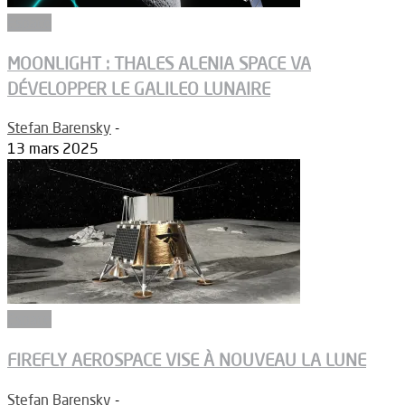
Espace
MOONLIGHT : THALES ALENIA SPACE VA
DÉVELOPPER LE GALILEO LUNAIRE
Stefan Barensky
-
13 mars 2025
Espace
FIREFLY AEROSPACE VISE À NOUVEAU LA LUNE
Stefan Barensky
-