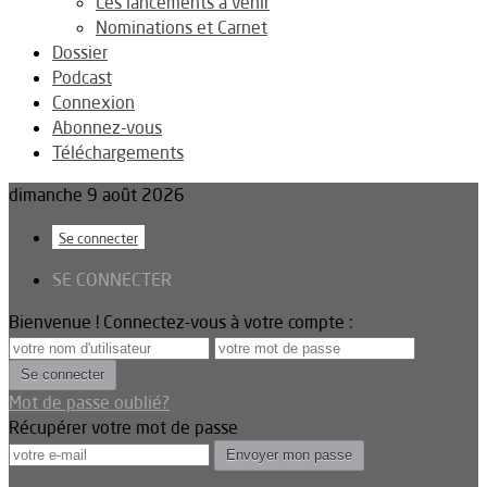
Les lancements à venir
Nominations et Carnet
Dossier
Podcast
Connexion
Abonnez-vous
Téléchargements
dimanche 9 août 2026
Se connecter
SE CONNECTER
Bienvenue ! Connectez-vous à votre compte :
Mot de passe oublié?
Récupérer votre mot de passe