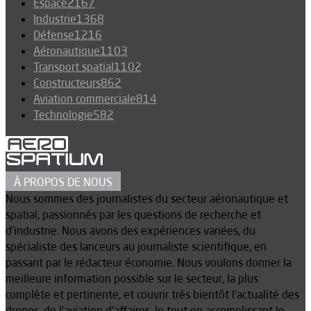
Espace
2167
Industrie
1368
Défense
1216
Aéronautique
1103
Transport spatial
1102
Constructeurs
862
Aviation commerciale
814
Technologie
582
À PROPOS DE NOUS
Nous sommes des journalistes du secteur aéronautique et
spatial, passionnés par les questions de recherche et
d’industrie. Nous avons des expériences variées, du
spécialiste des lanceurs au journaliste scientifique, en
passant par le rédacteur économie. Nous voulons donner la
meilleure information possible sur le secteur, la plus
complète et pertinente, et couvrir très bientôt l’actualité des
drones, de l’aviation d’affaires, le tout en accomplissant le