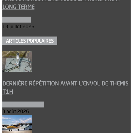
LONG TERME
Aéronautique
13 juillet 2026
ARTICLES POPULAIRES
DERNIÈRE RÉPÉTITION AVANT L’ENVOL DE THEMIS
T1H
Ergols et carburants
3 août 2026