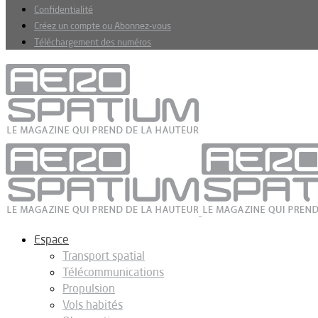
Confidentialité
Créez un compte ou Abonnez-vous
Téléchargement des numéros
Espace
Transport spatial
Télécommunications
Propulsion
Vols habités