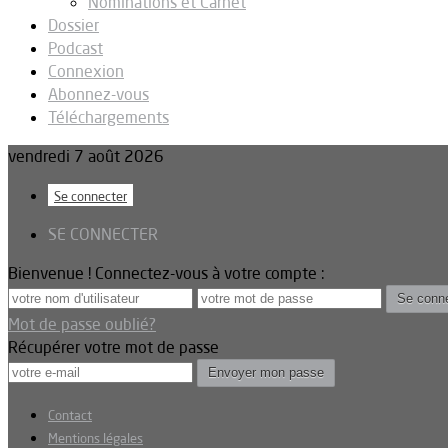
Nominations et Carnet
Dossier
Podcast
Connexion
Abonnez-vous
Téléchargements
vendredi 7 août 2026
Se connecter
SE CONNECTER
Bienvenue ! Connectez-vous à votre compte :
Mot de passe oublié?
Récupérer votre mot de passe
Contact
Mentions légales