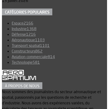
13 juillet 2026
CATÉGORIES POPULAIRES
Espace
2166
Industrie
1368
Défense
1216
Aéronautique
1103
Transport spatial
1101
Constructeurs
862
Aviation commerciale
814
Technologie
581
À PROPOS DE NOUS
Nous sommes des journalistes du secteur aéronautique et
spatial, passionnés par les questions de recherche et
d’industrie. Nous avons des expériences variées, du
spécialiste des lanceurs au journaliste scientifique, en