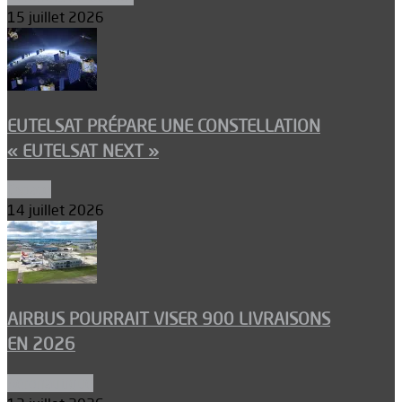
15 juillet 2026
EUTELSAT PRÉPARE UNE CONSTELLATION
« EUTELSAT NEXT »
Espace
14 juillet 2026
AIRBUS POURRAIT VISER 900 LIVRAISONS
EN 2026
Aéronautique