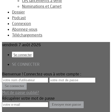
Les lancements à venir
Nominations et Carnet
Dossier
Podcast
Connexion
Abonnez-vous
Téléchargements
vendredi 7 août 2026
Se connecter
SE CONNECTER
Bienvenue ! Connectez-vous à votre compte :
Mot de passe oublié?
Récupérer votre mot de passe