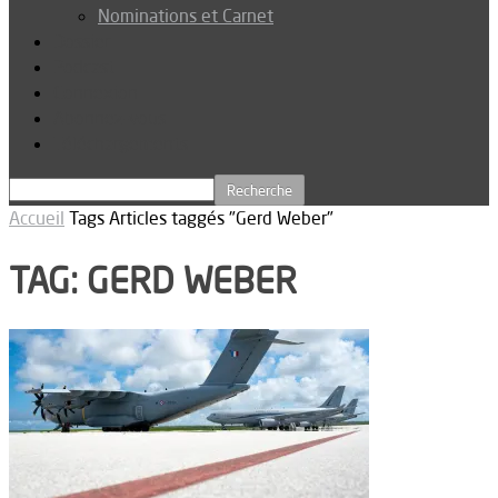
Nominations et Carnet
Dossier
Podcast
Connexion
Abonnez-vous
Téléchargements
Accueil
Tags
Articles taggés "Gerd Weber"
TAG: GERD WEBER