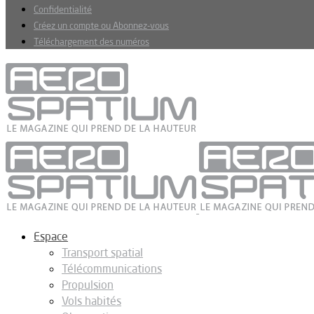
Confidentialité
Créez un compte ou Abonnez-vous
Téléchargement des numéros
Espace
Transport spatial
Télécommunications
Propulsion
Vols habités