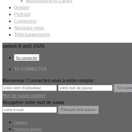
Nominations et Carnet
Dossier
Podcast
Connexion
Abonnez-vous
Téléchargements
samedi 8 août 2026
Se connecter
SE CONNECTER
Bienvenue ! Connectez-vous à votre compte :
Mot de passe oublié?
Récupérer votre mot de passe
Contact
Mentions légales