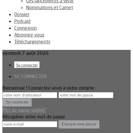
Les lancements à venir
Nominations et Carnet
Dossier
Podcast
Connexion
Abonnez-vous
Téléchargements
vendredi 7 août 2026
Se connecter
SE CONNECTER
Bienvenue ! Connectez-vous à votre compte :
Mot de passe oublié?
Récupérer votre mot de passe