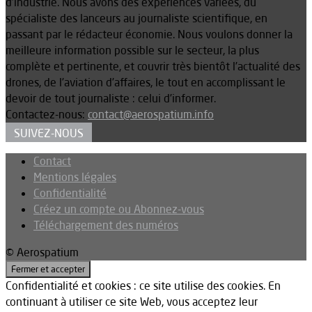
d’industrie. Nous avons des expériences variées, du
spécialiste des lanceurs au journaliste scientifique, en
passant par le rédacteur économie. Nous voulons donner la
meilleure information possible sur le secteur, la plus
complète et pertinente, et couvrir très bientôt l’actualité des
drones, de l’aviation d’affaires, le tout en accomplissant le
devoir de tout journaliste : celui d’informer.
Contactez-nous:
contact@aerospatium.info
SUIVEZ-NOUS
Contact
Mentions légales
Confidentialité
Créez un compte ou Abonnez-vous
Téléchargement des numéros
© Aerospatium
Confidentialité et cookies : ce site utilise des cookies. En
continuant à utiliser ce site Web, vous acceptez leur