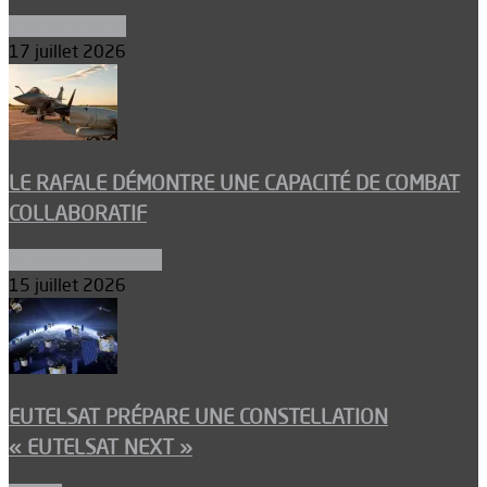
Environnement
17 juillet 2026
LE RAFALE DÉMONTRE UNE CAPACITÉ DE COMBAT
COLLABORATIF
Aéronefs de combat
15 juillet 2026
EUTELSAT PRÉPARE UNE CONSTELLATION
« EUTELSAT NEXT »