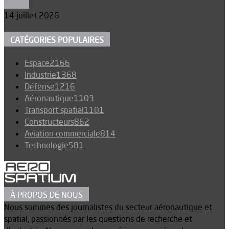
Espace
14 juillet 2026
CATÉGORIES POPULAIRES
Espace
2166
Industrie
1368
Défense
1216
Aéronautique
1103
Transport spatial
1101
Constructeurs
862
Aviation commerciale
814
Technologie
581
À PROPOS DE NOUS
Nous sommes des journalistes du secteur aéronautique et
spatial, passionnés par les questions de recherche et