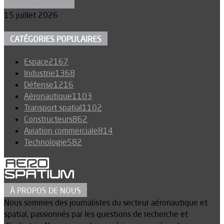
Aéronefs de combat
15 juillet 2026
CATÉGORIES POPULAIRES
Espace
2167
Industrie
1368
Défense
1216
Aéronautique
1103
Transport spatial
1102
Constructeurs
862
Aviation commerciale
814
Technologie
582
À PROPOS DE NOUS
Nous sommes des journalistes du secteur aéronautique et
spatial, passionnés par les questions de recherche et