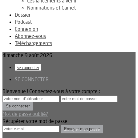
Les lancements à venir
Nominations et Carnet
Dossier
Podcast
Connexion
Abonnez-vous
Téléchargements
dimanche 9 août 2026
Se connecter
SE CONNECTER
Bienvenue ! Connectez-vous à votre compte :
Mot de passe oublié?
Récupérer votre mot de passe