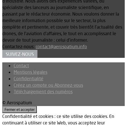
d’industrie. Nous avons des expériences variées, du
spécialiste des lanceurs au journaliste scientifique, en
passant par le rédacteur économie. Nous voulons donner la
meilleure information possible sur le secteur, la plus
complète et pertinente, et couvrir très bientôt l’actualité des
drones, de l’aviation d’affaires, le tout en accomplissant le
devoir de tout journaliste : celui d’informer.
Contactez-nous:
contact@aerospatium.info
SUIVEZ-NOUS
Contact
Mentions légales
Confidentialité
Créez un compte ou Abonnez-vous
Téléchargement des numéros
© Aerospatium
Confidentialité et cookies : ce site utilise des cookies. En
continuant à utiliser ce site Web, vous acceptez leur