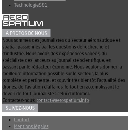
Technologie
581
À PROPOS DE NOUS
Nous sommes des journalistes du secteur aéronautique et
spatial, passionnés par les questions de recherche et
d’industrie. Nous avons des expériences variées, du
spécialiste des lanceurs au journaliste scientifique, en
passant par le rédacteur économie. Nous voulons donner la
meilleure information possible sur le secteur, la plus
complète et pertinente, et couvrir très bientôt l’actualité des
drones, de l’aviation d’affaires, le tout en accomplissant le
devoir de tout journaliste : celui d’informer.
Contactez-nous:
contact@aerospatium.info
SUIVEZ-NOUS
Contact
Mentions légales