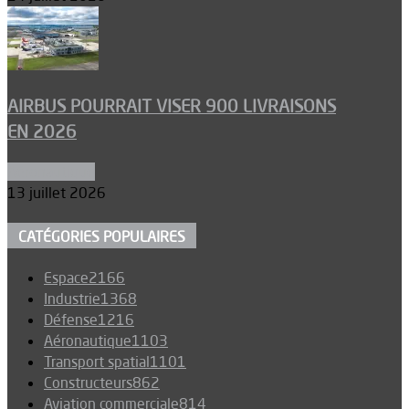
AIRBUS POURRAIT VISER 900 LIVRAISONS
EN 2026
Aéronautique
13 juillet 2026
CATÉGORIES POPULAIRES
Espace
2166
Industrie
1368
Défense
1216
Aéronautique
1103
Transport spatial
1101
Constructeurs
862
Aviation commerciale
814