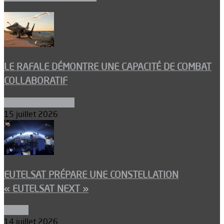
LE RAFALE DÉMONTRE UNE CAPACITÉ DE COMBAT
COLLABORATIF
Aéronefs de combat
15 juillet 2026
EUTELSAT PRÉPARE UNE CONSTELLATION
« EUTELSAT NEXT »
Espace
14 juillet 2026