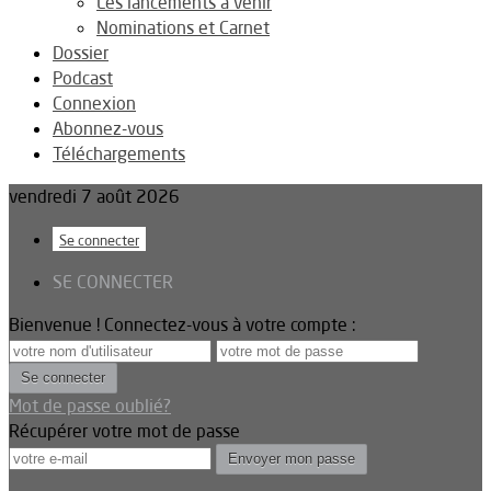
Les lancements à venir
Nominations et Carnet
Dossier
Podcast
Connexion
Abonnez-vous
Téléchargements
vendredi 7 août 2026
Se connecter
SE CONNECTER
Bienvenue ! Connectez-vous à votre compte :
Mot de passe oublié?
Récupérer votre mot de passe