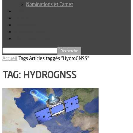
Nominations et Carnet
Dossier
Podcast
Connexion
Abonnez-vous
Téléchargements
Accueil
Tags
Articles taggés "HydroGNSS"
TAG: HYDROGNSS