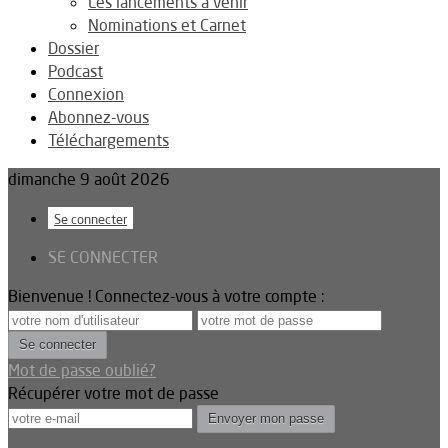
Les lancements à venir
Nominations et Carnet
Dossier
Podcast
Connexion
Abonnez-vous
Téléchargements
dimanche 9 août 2026
Se connecter
SE CONNECTER
Bienvenue ! Connectez-vous à votre compte :
Mot de passe oublié?
Récupérer votre mot de passe