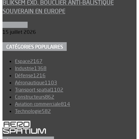
BLIKSEM EXO, BOUCLIER ANTI-BALISTIQUE
SOUVERAIN EN EUROPE
Armements
15 juillet 2026
CATÉGORIES POPULAIRES
Espace
2167
Industrie
1368
Défense
1216
Aéronautique
1103
Transport spatial
1102
Constructeurs
862
Aviation commerciale
814
Technologie
582