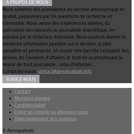
À PROPOS DE NOUS
Nous sommes des journalistes du secteur aéronautique et
spatial, passionnés par les questions de recherche et
d’industrie. Nous avons des expériences variées, du
spécialiste des lanceurs au journaliste scientifique, en
passant par le rédacteur économie. Nous voulons donner la
meilleure information possible sur le secteur, la plus
complète et pertinente, et couvrir très bientôt l’actualité des
drones, de l’aviation d’affaires, le tout en accomplissant le
devoir de tout journaliste : celui d’informer.
Contactez-nous:
contact@aerospatium.info
SUIVEZ-NOUS
Contact
Mentions légales
Confidentialité
Créez un compte ou Abonnez-vous
Téléchargement des numéros
© Aerospatium