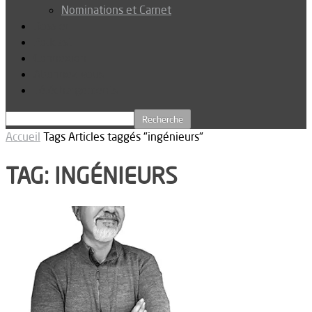
Nominations et Carnet
Dossier
Podcast
Connexion
Abonnez-vous
Téléchargements
Accueil
Tags
Articles taggés "ingénieurs"
TAG: INGÉNIEURS