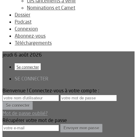
Les lancements à venir
Nominations et Carnet
Dossier
Podcast
Connexion
Abonnez-vous
Téléchargements
jeudi 6 août 2026
Se connecter
SE CONNECTER
Bienvenue ! Connectez-vous à votre compte :
Mot de passe oublié?
Récupérer votre mot de passe