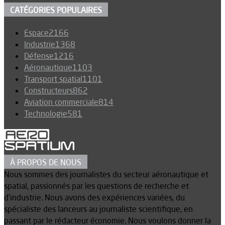
CATÉGORIES POPULAIRES
Espace
2166
Industrie
1368
Défense
1216
Aéronautique
1103
Transport spatial
1101
Constructeurs
862
Aviation commerciale
814
Technologie
581
À PROPOS DE NOUS
Nous sommes des journalistes du secteur aéronautique et
spatial, passionnés par les questions de recherche et
d’industrie. Nous avons des expériences variées, du
spécialiste des lanceurs au journaliste scientifique, en
passant par le rédacteur économie. Nous voulons donner la