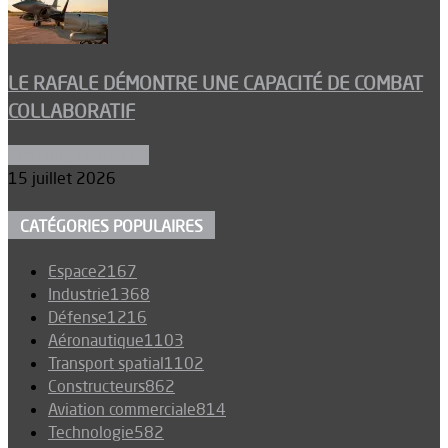
LE RAFALE DÉMONTRE UNE CAPACITÉ DE COMBAT
COLLABORATIF
Aéronefs de combat
15 juillet 2026
CATÉGORIES POPULAIRES
Espace
2167
Industrie
1368
Défense
1216
Aéronautique
1103
Transport spatial
1102
Constructeurs
862
Aviation commerciale
814
Technologie
582