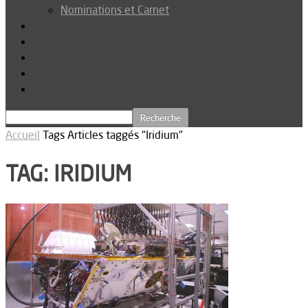
Nominations et Carnet
Dossier
Podcast
Connexion
Abonnez-vous
Téléchargements
Accueil
Tags
Articles taggés "Iridium"
TAG: IRIDIUM