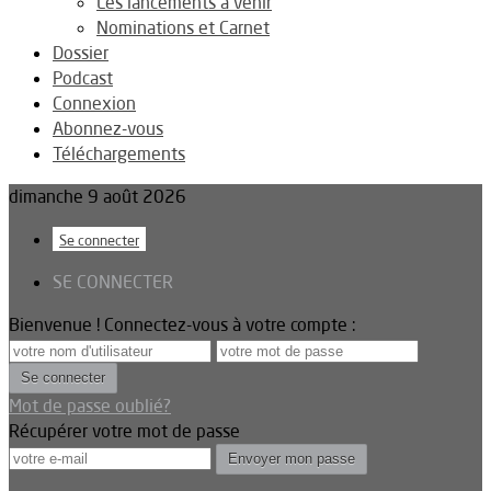
Les lancements à venir
Nominations et Carnet
Dossier
Podcast
Connexion
Abonnez-vous
Téléchargements
dimanche 9 août 2026
Se connecter
SE CONNECTER
Bienvenue ! Connectez-vous à votre compte :
Mot de passe oublié?
Récupérer votre mot de passe