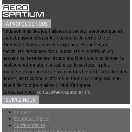
À PROPOS DE NOUS
Nous sommes des journalistes du secteur aéronautique et
spatial, passionnés par les questions de recherche et
d’industrie. Nous avons des expériences variées, du
spécialiste des lanceurs au journaliste scientifique, en
passant par le rédacteur économie. Nous voulons donner la
meilleure information possible sur le secteur, la plus
complète et pertinente, et couvrir très bientôt l’actualité des
drones, de l’aviation d’affaires, le tout en accomplissant le
devoir de tout journaliste : celui d’informer.
Contactez-nous:
contact@aerospatium.info
SUIVEZ-NOUS
Contact
Mentions légales
Confidentialité