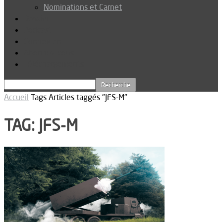
Nominations et Carnet
Dossier
Podcast
Connexion
Abonnez-vous
Téléchargements
Accueil
Tags
Articles taggés "JFS-M"
TAG: JFS-M