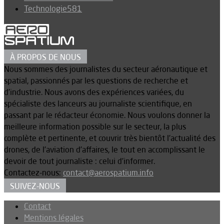
Technologie
581
À PROPOS DE NOUS
Nous sommes des journalistes du secteur aéronautique et
spatial, passionnés par les questions de recherche et
d’industrie. Nous avons des expériences variées, du
spécialiste des lanceurs au journaliste scientifique, en
passant par le rédacteur économie. Nous voulons donner la
meilleure information possible sur le secteur, la plus
complète et pertinente, et couvrir très bientôt l’actualité des
drones, de l’aviation d’affaires, le tout en accomplissant le
devoir de tout journaliste : celui d’informer.
Contactez-nous:
contact@aerospatium.info
SUIVEZ-NOUS
Contact
Mentions légales