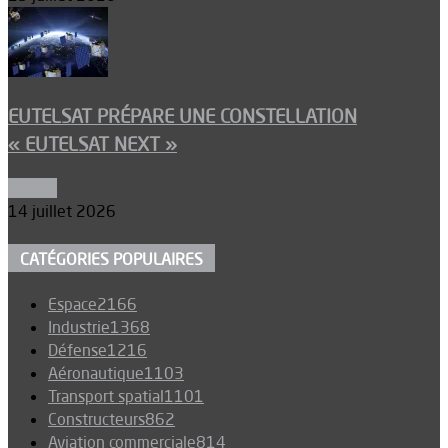
EUTELSAT PRÉPARE UNE CONSTELLATION
« EUTELSAT NEXT »
Espace
14 juillet 2026
CATÉGORIES POPULAIRES
Espace
2166
Industrie
1368
Défense
1216
Aéronautique
1103
Transport spatial
1101
Constructeurs
862
Aviation commerciale
814