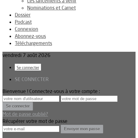
Les lancements à venir
Nominations et Carnet
Dossier
Podcast
Connexion
Abonnez-vous
Téléchargements
vendredi 7 août 2026
Se connecter
SE CONNECTER
Bienvenue ! Connectez-vous à votre compte :
Mot de passe oublié?
Récupérer votre mot de passe