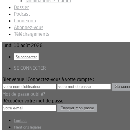
Nominations et Carnet
Dossier
Podcast
Connexion
Abonnez-vous
Téléchargements
lundi 10 août 2026
Se connecter
SE CONNECTER
Bienvenue ! Connectez-vous à votre compte :
Mot de passe oublié?
Récupérer votre mot de passe
Contact
Mentions légales