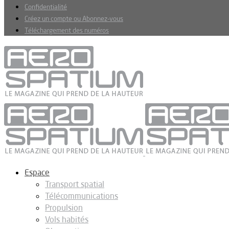
Confidentialité
Créez un compte ou Abonnez-vous
Téléchargement des numéros
Espace
Transport spatial
Télécommunications
Propulsion
Vols habités