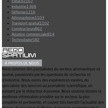
Espace
2167
Industrie
1368
Défense
1216
Aéronautique
1103
Transport spatial
1102
Constructeurs
862
Aviation commerciale
814
Technologie
582
À PROPOS DE NOUS
Nous sommes des journalistes du secteur aéronautique et
spatial, passionnés par les questions de recherche et
d’industrie. Nous avons des expériences variées, du
spécialiste des lanceurs au journaliste scientifique, en
passant par le rédacteur économie. Nous voulons donner la
meilleure information possible sur le secteur, la plus
complète et pertinente, et couvrir très bientôt l’actualité des
drones, de l’aviation d’affaires, le tout en accomplissant le