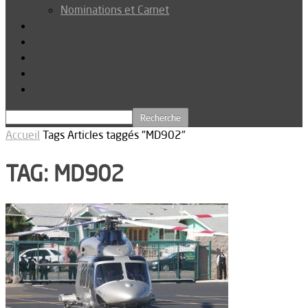
Nominations et Carnet
Dossier
Podcast
Connexion
Abonnez-vous
Téléchargements
Accueil
Tags
Articles taggés "MD902"
TAG: MD902