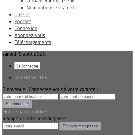
Les lancements à venir
Nominations et Carnet
Dossier
Podcast
Connexion
Abonnez-vous
Téléchargements
samedi 8 août 2026
Se connecter
SE CONNECTER
Bienvenue ! Connectez-vous à votre compte :
Mot de passe oublié?
Récupérer votre mot de passe