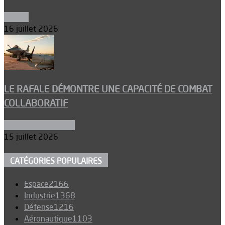
Espace
16 juillet 2026
LE RAFALE DÉMONTRE UNE CAPACITÉ DE COMBAT
COLLABORATIF
Aéronefs de combat
15 juillet 2026
CATÉGORIES POPULAIRES
Espace
2166
Industrie
1368
Défense
1216
Aéronautique
1103