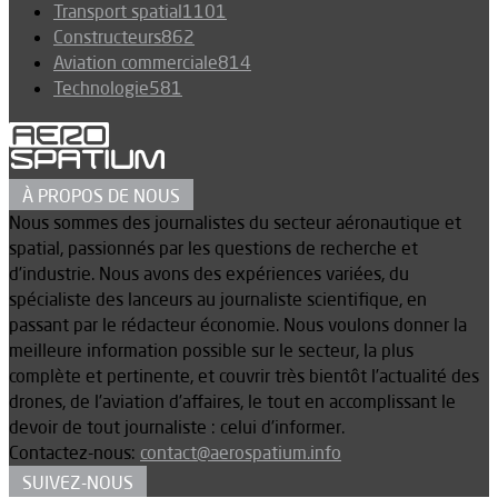
Transport spatial
1101
Constructeurs
862
Aviation commerciale
814
Technologie
581
À PROPOS DE NOUS
Nous sommes des journalistes du secteur aéronautique et
spatial, passionnés par les questions de recherche et
d’industrie. Nous avons des expériences variées, du
spécialiste des lanceurs au journaliste scientifique, en
passant par le rédacteur économie. Nous voulons donner la
meilleure information possible sur le secteur, la plus
complète et pertinente, et couvrir très bientôt l’actualité des
drones, de l’aviation d’affaires, le tout en accomplissant le
devoir de tout journaliste : celui d’informer.
Contactez-nous:
contact@aerospatium.info
SUIVEZ-NOUS