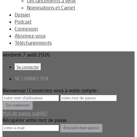
Les lancements à venir
Nominations et Carnet
Dossier
Podcast
Connexion
Abonnez-vous
Téléchargements
vendredi 7 août 2026
Se connecter
SE CONNECTER
Bienvenue ! Connectez-vous à votre compte :
Mot de passe oublié?
Récupérer votre mot de passe