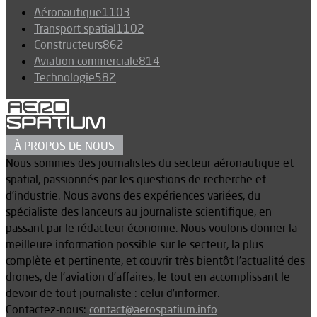
Aéronautique
1103
Transport spatial
1102
Constructeurs
862
Aviation commerciale
814
Technologie
582
À PROPOS DE NOUS
Nous sommes des journalistes du secteur aéronautique et
spatial, passionnés par les questions de recherche et
d’industrie. Nous avons des expériences variées, du
spécialiste des lanceurs au journaliste scientifique, en
passant par le rédacteur économie. Nous voulons donner la
meilleure information possible sur le secteur, la plus
complète et pertinente, et couvrir très bientôt l’actualité des
drones, de l’aviation d’affaires, le tout en accomplissant le
devoir de tout journaliste : celui d’informer.
Contactez-nous:
contact@aerospatium.info