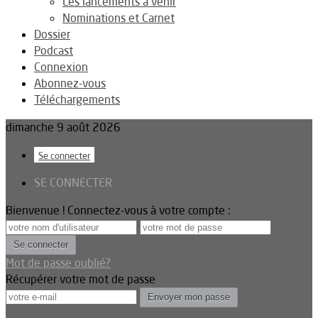
Les lancements à venir
Nominations et Carnet
Dossier
Podcast
Connexion
Abonnez-vous
Téléchargements
dimanche 9 août 2026
Se connecter
SE CONNECTER
Bienvenue ! Connectez-vous à votre compte :
Mot de passe oublié?
Récupérer votre mot de passe