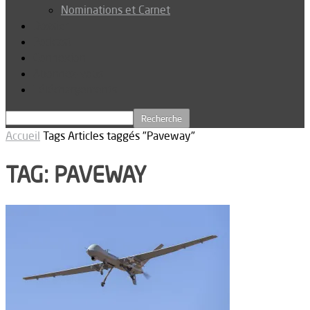
Nominations et Carnet
Dossier
Podcast
Connexion
Abonnez-vous
Téléchargements
Accueil
Tags
Articles taggés "Paveway"
TAG: PAVEWAY