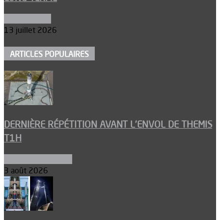
Aéronautique
13 juillet 2026
ARTICLES POPULAIRES
DERNIÈRE RÉPÉTITION AVANT L’ENVOL DE THEMIS
T1H
Ergols et carburants
3 août 2026