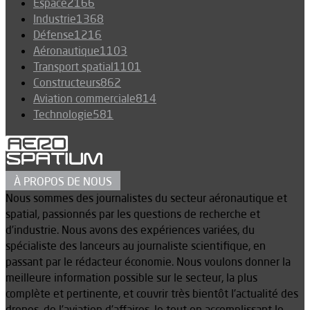
Espace
2166
Industrie
1368
Défense
1216
Aéronautique
1103
Transport spatial
1101
Constructeurs
862
Aviation commerciale
814
Technologie
581
À PROPOS DE NOUS
Nous sommes des journalistes du secteur aéronautique et
spatial, passionnés par les questions de recherche et
d’industrie. Nous avons des expériences variées, du
spécialiste des lanceurs au journaliste scientifique, en
passant par le rédacteur économie. Nous voulons donner la
meilleure information possible sur le secteur, la plus
complète et pertinente, et couvrir très bientôt l’actualité des
drones, de l’aviation d’affaires, le tout en accomplissant le