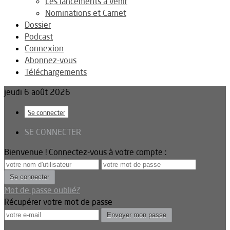
Les lancements à venir
Nominations et Carnet
Dossier
Podcast
Connexion
Abonnez-vous
Téléchargements
jeudi 6 août 2026
Se connecter
SE CONNECTER
Bienvenue ! Connectez-vous à votre compte :
Mot de passe oublié?
Récupérer votre mot de passe