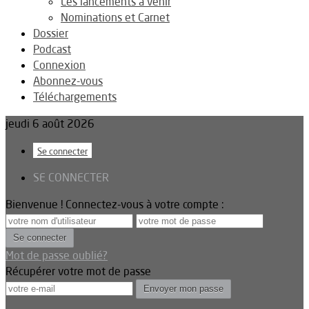
Les lancements à venir
Nominations et Carnet
Dossier
Podcast
Connexion
Abonnez-vous
Téléchargements
jeudi 6 août 2026
Se connecter
SE CONNECTER
Bienvenue ! Connectez-vous à votre compte :
Mot de passe oublié?
Récupérer votre mot de passe