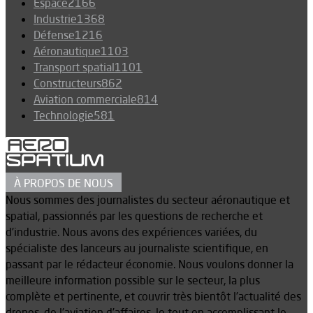
Espace
2166
Industrie
1368
Défense
1216
Aéronautique
1103
Transport spatial
1101
Constructeurs
862
Aviation commerciale
814
Technologie
581
À PROPOS DE NOUS
Nous sommes des journalistes du secteur aéronautique et
spatial, passionnés par les questions de recherche et
d’industrie. Nous avons des expériences variées, du
spécialiste des lanceurs au journaliste scientifique, en
passant par le rédacteur économie. Nous voulons donner la
meilleure information possible sur le secteur, la plus
complète et pertinente, et couvrir très bientôt l’actualité des
drones, de l’aviation d’affaires, le tout en accomplissant le