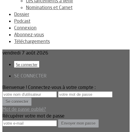
Les lancements à venir
Nominations et Carnet
Dossier
Podcast
Connexion
Abonnez-vous
Téléchargements
vendredi 7 août 2026
Se connecter
SE CONNECTER
Bienvenue ! Connectez-vous à votre compte :
Mot de passe oublié?
Récupérer votre mot de passe