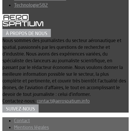
Technologie
582
À PROPOS DE NOUS
Nous sommes des journalistes du secteur aéronautique et
spatial, passionnés par les questions de recherche et
d’industrie. Nous avons des expériences variées, du
spécialiste des lanceurs au journaliste scientifique, en
passant par le rédacteur économie. Nous voulons donner la
meilleure information possible sur le secteur, la plus
complète et pertinente, et couvrir très bientôt l’actualité des
drones, de l’aviation d’affaires, le tout en accomplissant le
devoir de tout journaliste : celui d’informer.
Contactez-nous:
contact@aerospatium.info
SUIVEZ-NOUS
Contact
Mentions légales