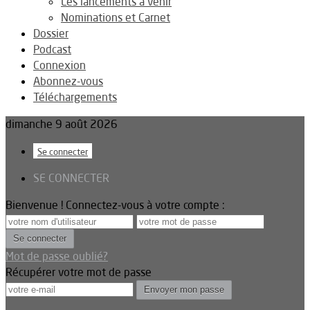
Les lancements à venir
Nominations et Carnet
Dossier
Podcast
Connexion
Abonnez-vous
Téléchargements
dimanche 9 août 2026
Se connecter
SE CONNECTER
Bienvenue ! Connectez-vous à votre compte :
Mot de passe oublié?
Récupérer votre mot de passe