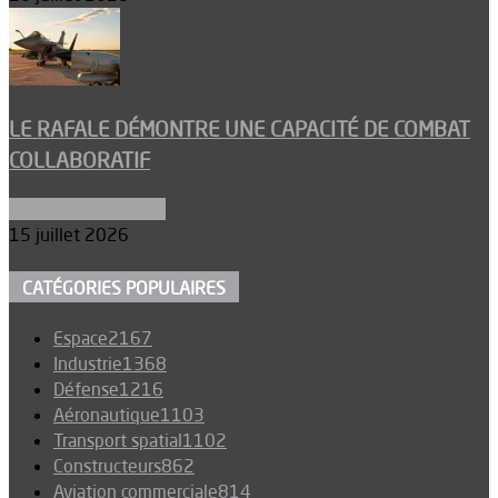
LE RAFALE DÉMONTRE UNE CAPACITÉ DE COMBAT
COLLABORATIF
Aéronefs de combat
15 juillet 2026
CATÉGORIES POPULAIRES
Espace
2167
Industrie
1368
Défense
1216
Aéronautique
1103
Transport spatial
1102
Constructeurs
862
Aviation commerciale
814