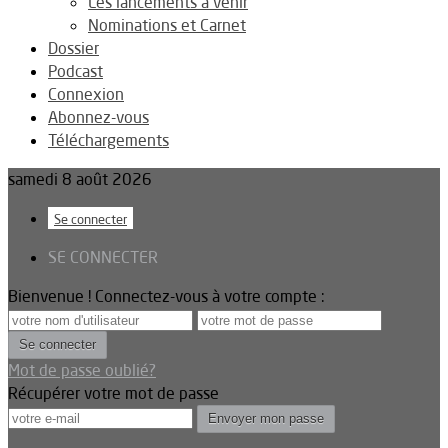
Les lancements à venir
Nominations et Carnet
Dossier
Podcast
Connexion
Abonnez-vous
Téléchargements
samedi 8 août 2026
Se connecter
SE CONNECTER
Bienvenue ! Connectez-vous à votre compte :
Mot de passe oublié?
Récupérer votre mot de passe