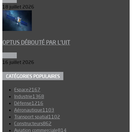
Espace
18 juillet 2026
OPTUS DÉBOUTÉ PAR L’UIT
Espace
16 juillet 2026
CATÉGORIES POPULAIRES
Espace
2167
Industrie
1368
Défense
1216
Aéronautique
1103
Transport spatial
1102
Constructeurs
862
Aviation commerciale
814