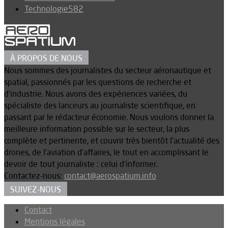
Technologie
582
À PROPOS DE NOUS
Nous sommes des journalistes du secteur aéronautique et
spatial, passionnés par les questions de recherche et
d’industrie. Nous avons des expériences variées, du
spécialiste des lanceurs au journaliste scientifique, en
passant par le rédacteur économie. Nous voulons donner la
meilleure information possible sur le secteur, la plus
complète et pertinente, et couvrir très bientôt l’actualité des
drones, de l’aviation d’affaires, le tout en accomplissant le
devoir de tout journaliste : celui d’informer.
Contactez-nous:
contact@aerospatium.info
SUIVEZ-NOUS
Contact
Mentions légales