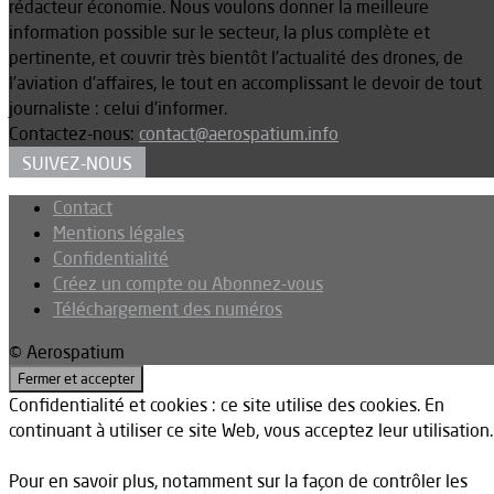
rédacteur économie. Nous voulons donner la meilleure
information possible sur le secteur, la plus complète et
pertinente, et couvrir très bientôt l’actualité des drones, de
l’aviation d’affaires, le tout en accomplissant le devoir de tout
journaliste : celui d’informer.
Contactez-nous:
contact@aerospatium.info
SUIVEZ-NOUS
Contact
Mentions légales
Confidentialité
Créez un compte ou Abonnez-vous
Téléchargement des numéros
© Aerospatium
Confidentialité et cookies : ce site utilise des cookies. En
continuant à utiliser ce site Web, vous acceptez leur utilisation.
Pour en savoir plus, notamment sur la façon de contrôler les