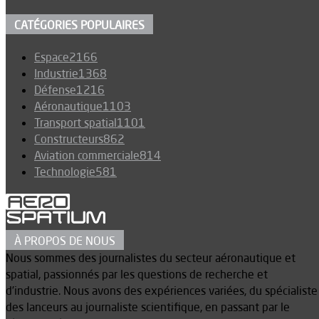
CATÉGORIES POPULAIRES
Espace
2166
Industrie
1368
Défense
1216
Aéronautique
1103
Transport spatial
1101
Constructeurs
862
Aviation commerciale
814
Technologie
581
À PROPOS DE NOUS
Nous sommes des journalistes du secteur aéronautique et
spatial, passionnés par les questions de recherche et
d’industrie. Nous avons des expériences variées, du spécialiste
des lanceurs au journaliste scientifique, en passant par le