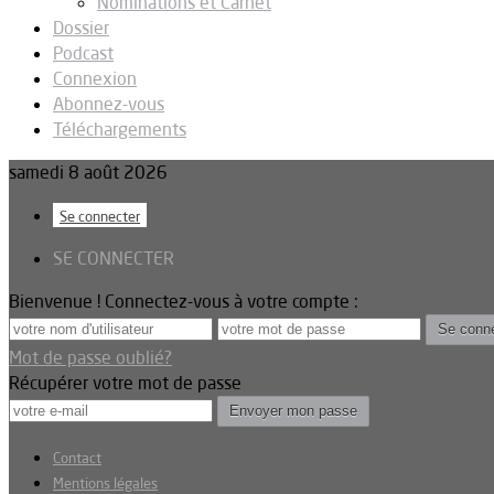
Nominations et Carnet
Dossier
Podcast
Connexion
Abonnez-vous
Téléchargements
samedi 8 août 2026
Se connecter
SE CONNECTER
Bienvenue ! Connectez-vous à votre compte :
Mot de passe oublié?
Récupérer votre mot de passe
Contact
Mentions légales