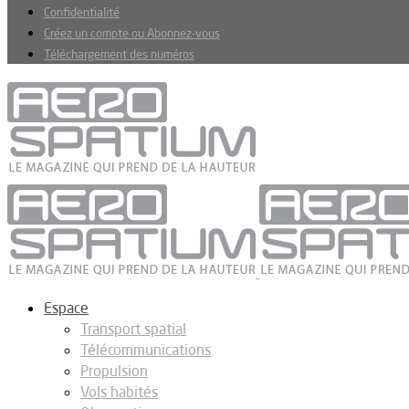
Confidentialité
Créez un compte ou Abonnez-vous
Téléchargement des numéros
Espace
Transport spatial
Télécommunications
Propulsion
Vols habités