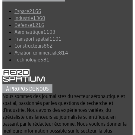
Espace
2166
Industrie
1368
Défense
1216
Aéronautique
1103
Transport spatial
1101
Constructeurs
862
Aviation commerciale
814
Technologie
581
À PROPOS DE NOUS
Nous sommes des journalistes du secteur aéronautique et
spatial, passionnés par les questions de recherche et
d’industrie. Nous avons des expériences variées, du
spécialiste des lanceurs au journaliste scientifique, en
passant par le rédacteur économie. Nous voulons donner la
meilleure information possible sur le secteur, la plus