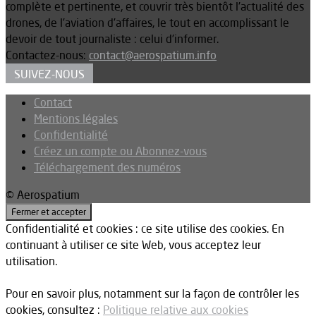
complète et pertinente, et couvrir très bientôt l’actualité des
drones, de l’aviation d’affaires, le tout en accomplissant le
devoir de tout journaliste : celui d’informer.
Contactez-nous:
contact@aerospatium.info
SUIVEZ-NOUS
Contact
Mentions légales
Confidentialité
Créez un compte ou Abonnez-vous
Téléchargement des numéros
© Aerospatium
Confidentialité et cookies : ce site utilise des cookies. En
continuant à utiliser ce site Web, vous acceptez leur
utilisation.
Pour en savoir plus, notamment sur la façon de contrôler les
cookies, consultez :
Politique relative aux cookies