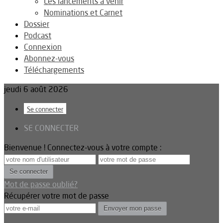
Les lancements à venir
Nominations et Carnet
Dossier
Podcast
Connexion
Abonnez-vous
Téléchargements
jeudi 6 août 2026
Se connecter
SE CONNECTER
Bienvenue ! Connectez-vous à votre compte :
Mot de passe oublié?
Récupérer votre mot de passe