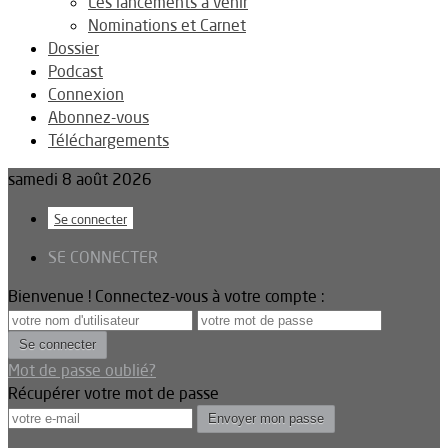
Les lancements à venir
Nominations et Carnet
Dossier
Podcast
Connexion
Abonnez-vous
Téléchargements
samedi 8 août 2026
Se connecter
SE CONNECTER
Bienvenue ! Connectez-vous à votre compte :
Mot de passe oublié?
Récupérer votre mot de passe