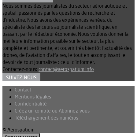
Nous sommes des journalistes du secteur aéronautique et
spatial, passionnés par les questions de recherche et
d’industrie. Nous avons des expériences variées, du
spécialiste des lanceurs au journaliste scientifique, en
passant par le rédacteur économie. Nous voulons donner la
meilleure information possible sur le secteur, la plus
complète et pertinente, et couvrir très bientôt l’actualité des
drones, de l’aviation d’affaires, le tout en accomplissant le
devoir de tout journaliste : celui d’informer.
Contactez-nous:
contact@aerospatium.info
SUIVEZ-NOUS
Contact
Mentions légales
Confidentialité
Créez un compte ou Abonnez-vous
Téléchargement des numéros
© Aerospatium