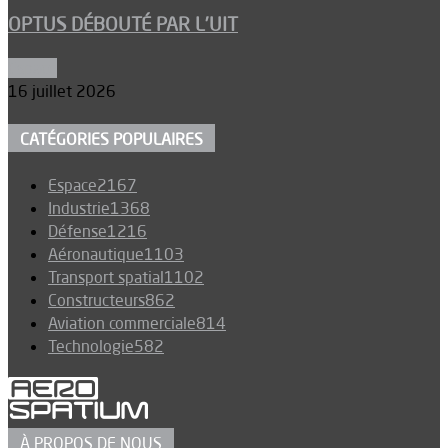
OPTUS DÉBOUTÉ PAR L’UIT
Espace
16 juillet 2026
CATÉGORIES POPULAIRES
Espace
2167
Industrie
1368
Défense
1216
Aéronautique
1103
Transport spatial
1102
Constructeurs
862
Aviation commerciale
814
Technologie
582
À PROPOS DE NOUS