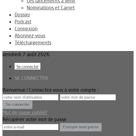
Les lancements à venir
Nominations et Carnet
Dossier
Podcast
Connexion
Abonnez-vous
Téléchargements
vendredi 7 août 2026
Se connecter
SE CONNECTER
Bienvenue ! Connectez-vous à votre compte :
Mot de passe oublié?
Récupérer votre mot de passe