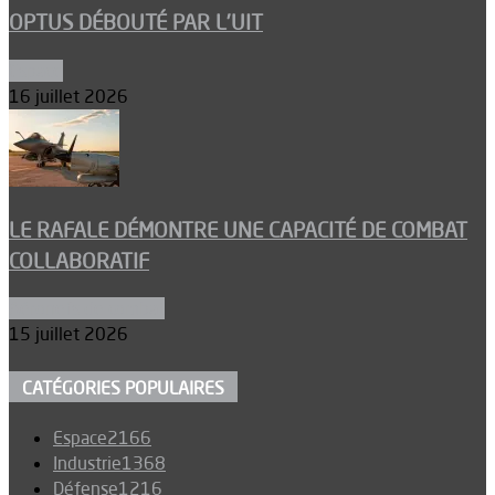
OPTUS DÉBOUTÉ PAR L’UIT
Espace
16 juillet 2026
LE RAFALE DÉMONTRE UNE CAPACITÉ DE COMBAT
COLLABORATIF
Aéronefs de combat
15 juillet 2026
CATÉGORIES POPULAIRES
Espace
2166
Industrie
1368
Défense
1216