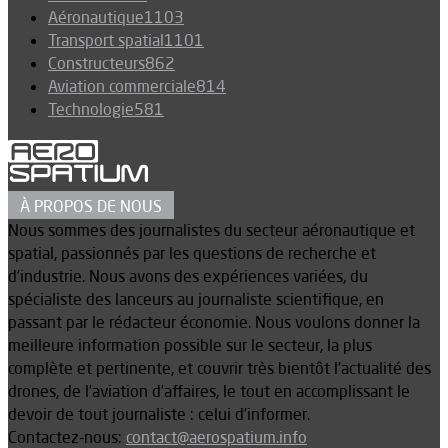
Aéronautique
1103
Transport spatial
1101
Constructeurs
862
Aviation commerciale
814
Technologie
581
À PROPOS DE NOUS
Nous sommes des journalistes du secteur aéronautique et
spatial, passionnés par les questions de recherche et
d’industrie. Nous avons des expériences variées, du
spécialiste des lanceurs au journaliste scientifique, en
passant par le rédacteur économie. Nous voulons donner la
meilleure information possible sur le secteur, la plus
complète et pertinente, et couvrir très bientôt l’actualité des
drones, de l’aviation d’affaires, le tout en accomplissant le
devoir de tout journaliste : celui d’informer.
Contactez-nous:
contact@aerospatium.info