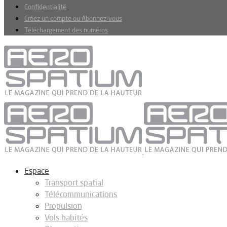
Confidentialité
Créez un compte ou Abonnez-vous
Téléchargement des numéros
Espace
Transport spatial
Télécommunications
Propulsion
Vols habités