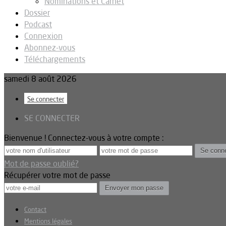
Nominations et Carnet
Dossier
Podcast
Connexion
Abonnez-vous
Téléchargements
samedi 8 août 2026
Se connecter
SE CONNECTER
Bienvenue ! Connectez-vous à votre compte :
Mot de passe oublié?
Récupérer votre mot de passe
Contact
Mentions légales