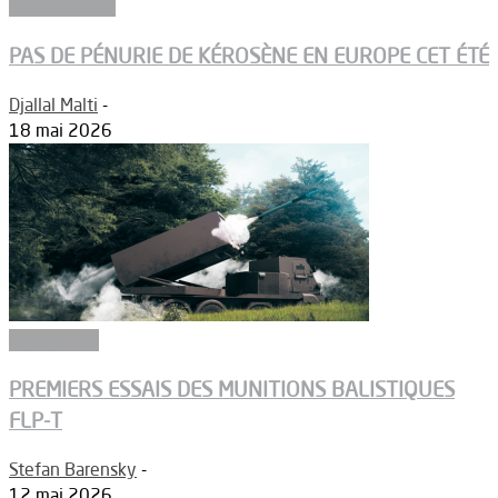
Aéronautique
PAS DE PÉNURIE DE KÉROSÈNE EN EUROPE CET ÉTÉ
Djallal Malti
-
18 mai 2026
Armements
PREMIERS ESSAIS DES MUNITIONS BALISTIQUES
FLP-T
Stefan Barensky
-
12 mai 2026