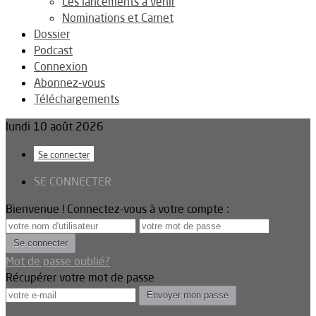
Les lancements à venir
Nominations et Carnet
Dossier
Podcast
Connexion
Abonnez-vous
Téléchargements
lundi 10 août 2026
Se connecter
SE CONNECTER
Bienvenue ! Connectez-vous à votre compte :
Mot de passe oublié?
Récupérer votre mot de passe