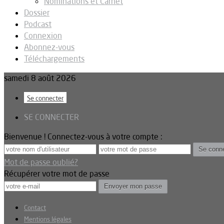
Nominations et Carnet
Dossier
Podcast
Connexion
Abonnez-vous
Téléchargements
samedi 8 août 2026
Se connecter
SE CONNECTER
Bienvenue ! Connectez-vous à votre compte :
Mot de passe oublié?
Récupérer votre mot de passe
Contact
Mentions légales