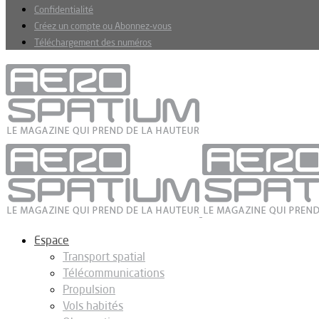
Confidentialité
Créez un compte ou Abonnez-vous
Téléchargement des numéros
Espace
Transport spatial
Télécommunications
Propulsion
Vols habités