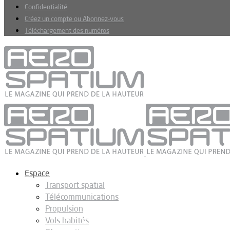
Confidentialité
Créez un compte ou Abonnez-vous
Téléchargement des numéros
Espace
Transport spatial
Télécommunications
Propulsion
Vols habités