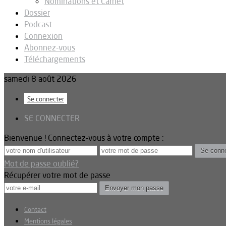
Nominations et Carnet
Dossier
Podcast
Connexion
Abonnez-vous
Téléchargements
samedi 8 août 2026
Se connecter
SE CONNECTER
Bienvenue ! Connectez-vous à votre compte :
Mot de passe oublié?
Récupérer votre mot de passe
Contact
Mentions légales