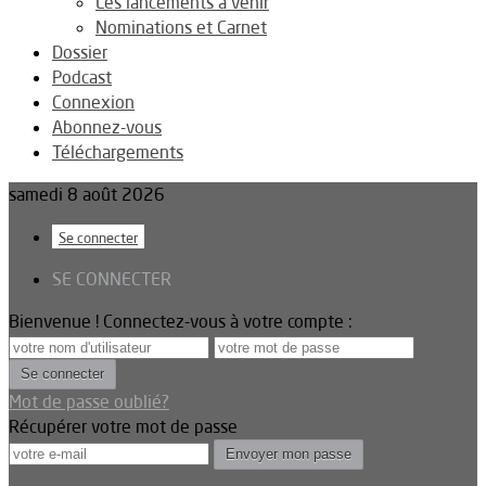
Les lancements à venir
Nominations et Carnet
Dossier
Podcast
Connexion
Abonnez-vous
Téléchargements
samedi 8 août 2026
Se connecter
SE CONNECTER
Bienvenue ! Connectez-vous à votre compte :
Mot de passe oublié?
Récupérer votre mot de passe