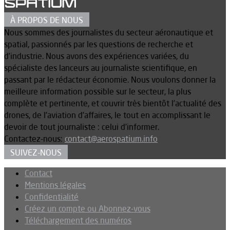
À PROPOS DE NOUS
Nous sommes des journalistes du secteur aéronautique et
spatial, passionnés par les questions de recherche et
d’industrie. Nous avons des expériences variées, du
spécialiste des lanceurs au journaliste scientifique, en
passant par le rédacteur économie. Nous voulons donner la
meilleure information possible sur le secteur, la plus
complète et pertinente, et couvrir très bientôt l’actualité des
drones, de l’aviation d’affaires, le tout en accomplissant le
devoir de tout journaliste : celui d’informer.
Contactez-nous:
contact@aerospatium.info
SUIVEZ-NOUS
Contact
Mentions légales
Confidentialité
Créez un compte ou Abonnez-vous
Téléchargement des numéros