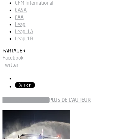
CFM International
EASA
FAA
Leap
Leap-1A
Leap-1B
PARTAGER
Facebook
Twitter
ARTICLES CONNEXES
PLUS DE L'AUTEUR