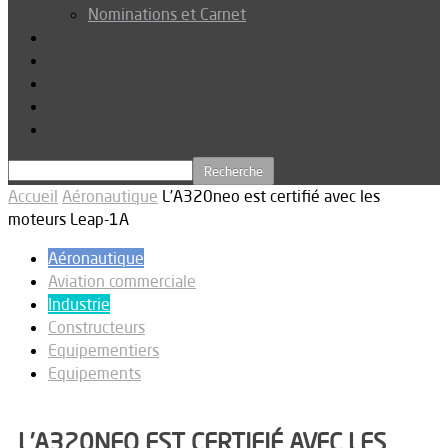
Nominations et Carnet
Dossier
Podcast
Connexion
Abonnez-vous
Téléchargements
Accueil
Aéronautique
L’A320neo est certifié avec les
moteurs Leap-1A
Aéronautique
Aviation commerciale
Industrie
Constructeurs
Equipementiers
Equipements
L’A320NEO EST CERTIFIÉ AVEC LES