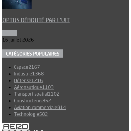
OPTUS DÉBOUTÉ PAR L’UIT
Espace
16 juillet 2026
CATÉGORIES POPULAIRES
Espace
2167
Industrie
1368
Défense
1216
Aéronautique
1103
Transport spatial
1102
Constructeurs
862
Aviation commerciale
814
Technologie
582