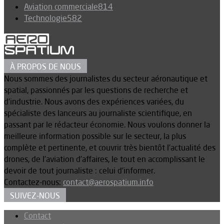
Aviation commerciale
814
Technologie
582
À PROPOS DE NOUS
Nous sommes des journalistes du secteur aéronautique et
spatial, passionnés par les questions de recherche et
d’industrie. Nous avons des expériences variées, du
spécialiste des lanceurs au journaliste scientifique, en
passant par le rédacteur économie. Nous voulons donner la
meilleure information possible sur le secteur, la plus
complète et pertinente, et couvrir très bientôt l’actualité des
drones, de l’aviation d’affaires, le tout en accomplissant le
devoir de tout journaliste : celui d’informer.
Contactez-nous:
contact@aerospatium.info
SUIVEZ-NOUS
Contact