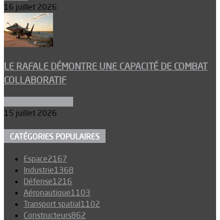
16 juillet 2026
LE RAFALE DÉMONTRE UNE CAPACITÉ DE COMBAT
COLLABORATIF
Aéronefs de combat
15 juillet 2026
CATÉGORIES POPULAIRES
Espace
2167
Industrie
1368
Défense
1216
Aéronautique
1103
Transport spatial
1102
Constructeurs
862