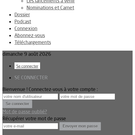
Les lancements à venir
Nominations et Carnet
Dossier
Podcast
Connexion
Abonnez-vous
Téléchargements
dimanche 9 août 2026
Se connecter
SE CONNECTER
Bienvenue ! Connectez-vous à votre compte :
Mot de passe oublié?
Récupérer votre mot de passe