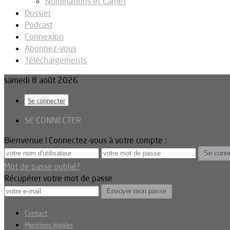
Nominations et Carnet
Dossier
Podcast
Connexion
Abonnez-vous
Téléchargements
samedi 8 août 2026
Se connecter
SE CONNECTER
Bienvenue ! Connectez-vous à votre compte :
Mot de passe oublié?
Récupérer votre mot de passe
Contact
Mentions légales