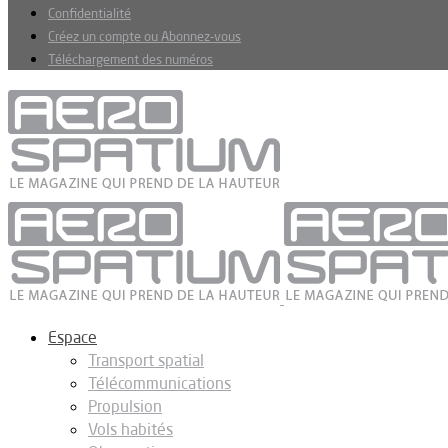
Confidentialité
Créez un compte ou Abonnez-vous
Téléchargement des numéros
Espace
Transport spatial
Télécommunications
Propulsion
Vols habités