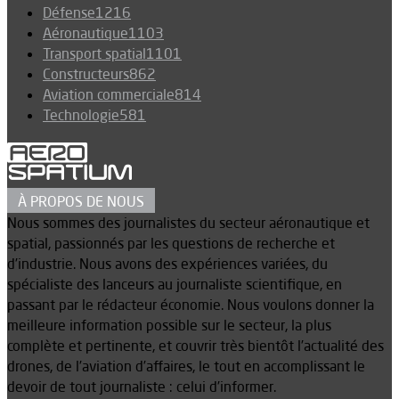
Défense
1216
Aéronautique
1103
Transport spatial
1101
Constructeurs
862
Aviation commerciale
814
Technologie
581
À PROPOS DE NOUS
Nous sommes des journalistes du secteur aéronautique et
spatial, passionnés par les questions de recherche et
d’industrie. Nous avons des expériences variées, du
spécialiste des lanceurs au journaliste scientifique, en
passant par le rédacteur économie. Nous voulons donner la
meilleure information possible sur le secteur, la plus
complète et pertinente, et couvrir très bientôt l’actualité des
drones, de l’aviation d’affaires, le tout en accomplissant le
devoir de tout journaliste : celui d’informer.