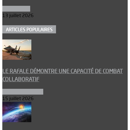
Aéronautique
13 juillet 2026
ARTICLES POPULAIRES
LE RAFALE DÉMONTRE UNE CAPACITÉ DE COMBAT
COLLABORATIF
Aéronefs de combat
15 juillet 2026