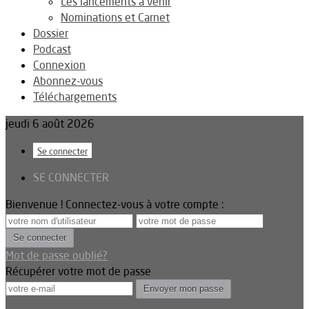
Les lancements à venir
Nominations et Carnet
Dossier
Podcast
Connexion
Abonnez-vous
Téléchargements
jeudi 6 août 2026
Se connecter
SE CONNECTER
Bienvenue ! Connectez-vous à votre compte :
Mot de passe oublié?
Récupérer votre mot de passe