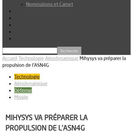
Nominations et Carnet
Dossier
Podcast
Connexion
Abonnez-vous
Téléchargements
Accueil
Technologie
Aérodynamique
Mihysys va préparer la
propulsion de l’ASN4G
Technologie
Aérodynamique
Défense
Missile
MIHYSYS VA PRÉPARER LA
PROPULSION DE L’ASN4G