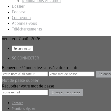
Nominations et Carnet
Dossier
Podcast
Connexion
Abonnez-vous
Téléchargements
vendredi 7 août 2026
Se connecter
SE CONNECTER
Bienvenue ! Connectez-vous à votre compte :
Mot de passe oublié?
Récupérer votre mot de passe
Contact
Mentions légales