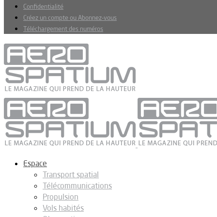
Confidentialité
Créez un compte ou Abonnez-vous
Téléchargement des numéros
Espace
Transport spatial
Télécommunications
Propulsion
Vols habités