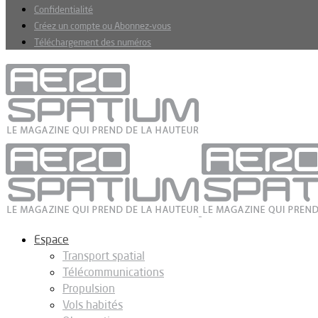
Confidentialité
Créez un compte ou Abonnez-vous
Téléchargement des numéros
Espace
Transport spatial
Télécommunications
Propulsion
Vols habités