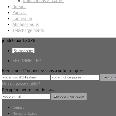
Nominations et Carnet
Dossier
Podcast
Connexion
Abonnez-vous
Téléchargements
jeudi 6 août 2026
Se connecter
SE CONNECTER
Bienvenue ! Connectez-vous à votre compte :
Mot de passe oublié?
Récupérer votre mot de passe
Contact
Mentions légales