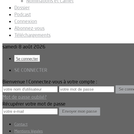
Nominations et Carnet
Dossier
Podcast
Connexion
Abonnez-vous
Téléchargements
samedi 8 août 2026
Se connecter
SE CONNECTER
Bienvenue ! Connectez-vous à votre compte :
Mot de passe oublié?
Récupérer votre mot de passe
Contact
Mentions légales