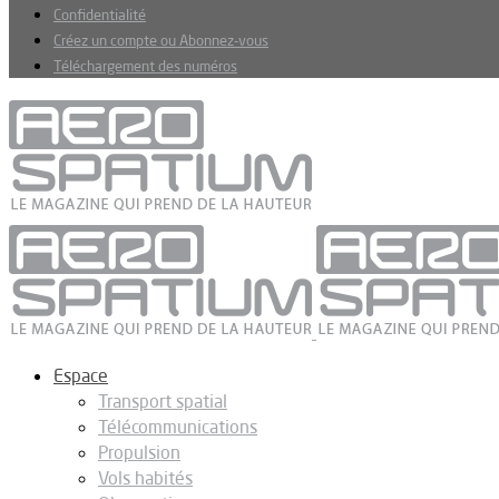
Confidentialité
Créez un compte ou Abonnez-vous
Téléchargement des numéros
Espace
Transport spatial
Télécommunications
Propulsion
Vols habités