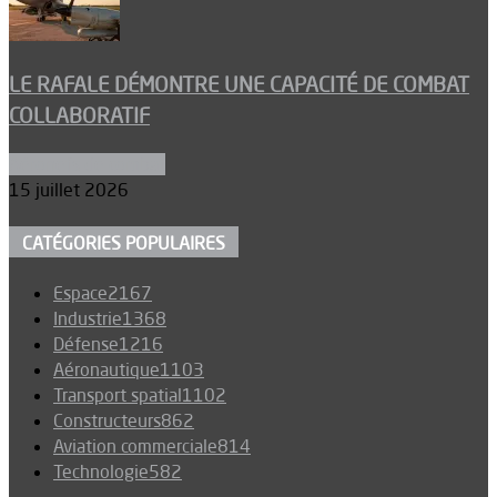
LE RAFALE DÉMONTRE UNE CAPACITÉ DE COMBAT
COLLABORATIF
Aéronefs de combat
15 juillet 2026
CATÉGORIES POPULAIRES
Espace
2167
Industrie
1368
Défense
1216
Aéronautique
1103
Transport spatial
1102
Constructeurs
862
Aviation commerciale
814
Technologie
582