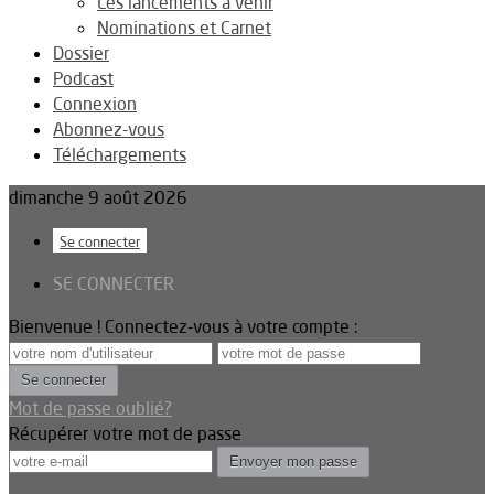
Les lancements à venir
Nominations et Carnet
Dossier
Podcast
Connexion
Abonnez-vous
Téléchargements
dimanche 9 août 2026
Se connecter
SE CONNECTER
Bienvenue ! Connectez-vous à votre compte :
Mot de passe oublié?
Récupérer votre mot de passe