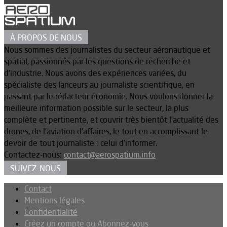
À PROPOS DE NOUS
Nous sommes des journalistes du secteur aéronautique et
spatial, passionnés par les questions de recherche et
d’industrie. Nous avons des expériences variées, du
spécialiste des lanceurs au journaliste scientifique, en
passant par le rédacteur économie. Nous voulons donner la
meilleure information possible sur le secteur, la plus
complète et pertinente, et couvrir très bientôt l’actualité des
drones, de l’aviation d’affaires, le tout en accomplissant le
devoir de tout journaliste : celui d’informer.
Contactez-nous:
contact@aerospatium.info
SUIVEZ-NOUS
Contact
Mentions légales
Confidentialité
Créez un compte ou Abonnez-vous