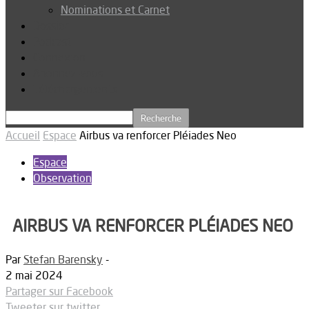
Nominations et Carnet
Dossier
Podcast
Connexion
Abonnez-vous
Téléchargements
Accueil
Espace
Airbus va renforcer Pléiades Neo
Espace
Observation
AIRBUS VA RENFORCER PLÉIADES NEO
Par
Stefan Barensky
-
2 mai 2024
Partager sur Facebook
Tweeter sur twitter